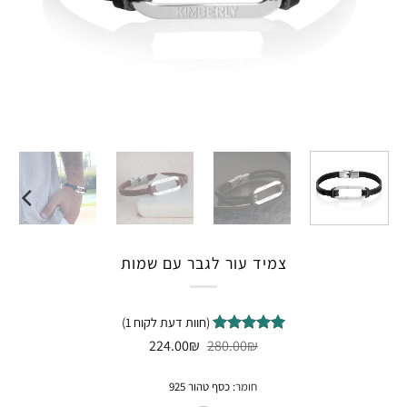
צמיד עור לגבר עם שמות
(חוות דעת לקוח
1
)
המחיר
המחיר
1
מדורג
₪
5
280.00
₪
224.00
המקורי
הנוכחי
מתוך 5
היה:
הוא:
מבוסס על
224.00₪.
280.00₪.
חומר
:
כסף טהור 925
דירוגים של
לקוחות