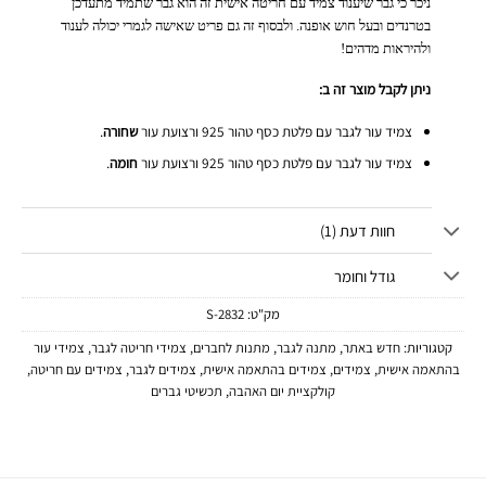
ניכר כי גבר שיענוד צמיד עם חריטה אישית זה הוא גבר שתמיד מתעדכן
בטרנדים ובעל חוש אופנה. ולבסוף זה גם פריט שאישה לגמרי יכולה לענוד
ולהיראות מדהים!
ניתן לקבל מוצר זה ב:
צמיד עור לגבר עם פלטת כסף טהור 925 ורצועת עור
שחורה
.
צמיד עור לגבר עם פלטת כסף טהור 925 ורצועת עור
חומה
.
חוות דעת (1)
גודל וחומר
מק"ט:
2832-S
קטגוריות:
חדש באתר
,
מתנה לגבר
,
מתנות לחברים
,
צמידי חריטה לגבר
,
צמידי עור
בהתאמה אישית
,
צמידים
,
צמידים בהתאמה אישית
,
צמידים לגבר
,
צמידים עם חריטה
,
קולקציית יום האהבה
,
תכשיטי גברים