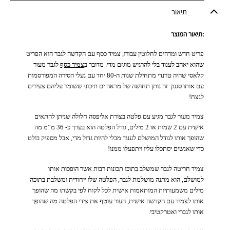
תיאור
:תיאור המוצר
פריט חדש ומדהים לחלוטין עבורו, צמיד כסף עם הקדשה לגבר הוא הפריט
שהוא יאהב לענוד בלי להרגיש מוגזם מדי. מדובר ב
צמיד כסף
לגבר מעור
קלאסי שהיה טרנדי מתחילת שנות ה-80 יחד עם נעלי הסירה המפורסמות
עם אותו סגנון. זה נותן תחושה של מראה ים תיכוני ששומר עליהם צעירים
לנצח!
צמיד מעור לגבר מגיע עם פלטה בצורת אליפסה חלולה שניתן להתאים
אישית עם 2 שמות או 2 מילים, גודל הפלטה הוא בערך כ- 36 מ”מ מה
שהופך אותו לגודל המושלם לענוד מבלי להיות גדול מדי, אבל מספיק בולט
כדי שאנשים יסתכלו עליו ויתפעלו ממנו!
צמיד חריטה לגבר שמשלב בתוכו תכונות רבות אשר הופכות אותו
למושלם, הוא מתנה מושלמת לגבר, הפלטה שלו ייחודית ומשלבת בתוכה
מילים משמעותיות המותאמות אישית לכל לקוח לפי בקשתו מה שהופך
אותו לצמיד עם הקדשה אישית, העור עוטף את צידי הפלטה מה שהופך
אותו לגברי ואטרקטיבי.