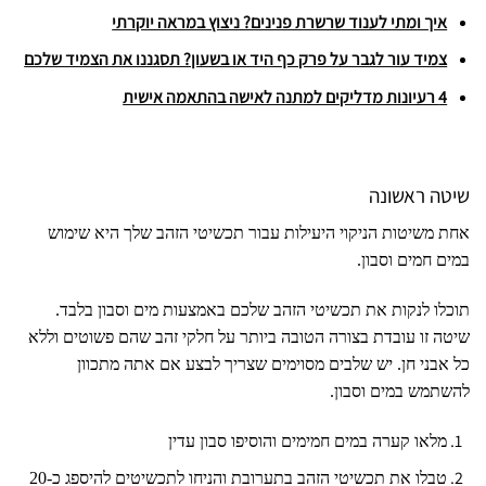
איך ומתי לענוד שרשרת פנינים? ניצוץ במראה יוקרתי
צמיד עור לגבר על פרק כף היד או בשעון? תסגננו את הצמיד שלכם
4 רעיונות מדליקים למתנה לאישה בהתאמה אישית
שיטה ראשונה
אחת משיטות הניקוי היעילות עבור תכשיטי הזהב שלך היא שימוש
במים חמים וסבון.
תוכלו לנקות את תכשיטי הזהב שלכם באמצעות מים וסבון בלבד.
שיטה זו עובדת בצורה הטובה ביותר על חלקי זהב שהם פשוטים וללא
כל אבני חן. יש שלבים מסוימים שצריך לבצע אם אתה מתכוון
להשתמש במים וסבון.
מלאו קערה במים חמימים והוסיפו סבון עדין
טבלו את תכשיטי הזהב בתערובת והניחו לתכשיטים להיספג כ-20