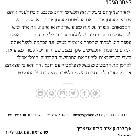
לאחר הניקוי
לאחר שניקיתם ביעילות את תכשיטי הזהב שלכם, תוכלו לענוד אותם
שוב או לאחסן אותם. אם החלטתם לאחסן אותו, ודאו שכל תכשיט
זהב מאוחסן בנפרד על מנת למנוע שריטות או פגיעה. את אלה שיש
להם שרשרת זהב עדינה יש לתלות על וו כדי למנוע הסתבכות. אפשרות
נוספת היא למתוח שרשרת או צמיד בטישו נגד הכתמה ולגלגל אותה
ולמקם בקופסת התכשיטים שלך במצב שטוח. זה יכול לעזור למנוע את
קשרי השרשראות ולמזער את התרחשות ההכתמה. תוכלו אפילו
לאחסן את התכשיטים בשקית פלסטיק עם רוכסן. רק ודאו כי הוצאתם
את כל האוויר לפני סגירת השקית לשמירה מיטבית על התכשיט.
פוסט זה פורסם בקטגוריה
Uncategorized
. אפשר להגיע ישירות לפוסט זה
עם קישור ישיר
.
איך לבדוק איזה מידה אני צריך
שרשראות עם אבני לידה