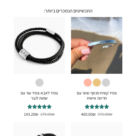
התכשיטים הנמכרים ביותר:
צמיד קשיח מכסף טהור עם
צמיד לאבא-צמיד עור עם
חריטה אישית
שמות לגבר
המחיר
המחיר
המחיר
המחיר
₪
דורג
575.00
5
₪
מתוך
460.00
₪
דורג
179.00
5
₪
מתוך
143.20
המקורי
הנוכחי
המקורי
הנוכחי
5
5
היה:
הוא:
היה:
הוא:
143.20₪.
179.00₪.
460.00₪.
575.00₪.