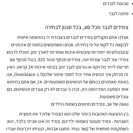
טבעות לגברים
מתנה לגבר
צמידים לגבר מכל סוג, בכל סגנון לבחירה
אצלנו אתם מקבלים צמידים לגברים בעבודת יד בהתאמה אישית
לבקשת כל לקוח על פי בחירתו. אנחנו משתמשים בחומרים איכותיים
ובטכנולוגיות ייחודיות שיבטיחו איכות ואחריות לאורך זמן. תוכלו לרכוש
צמידי עור לגבר עם חריטה, צמידים מכסף טהור 925, בנגל מכסף עם
חריטת לייזר מדויקת או גורמט לגבר זהב בציפוי איכותי 24 קראט. האין
זה מרתק איך תכשיט אחד יכול לספר סיפור שלכם? ב-Onecklace, אנו
באמת מאמינים בכוחם של תכשיטים משמעותיים. אז, אם אתם בחיפוש
אחר המתנה המדהימה הזו, זכרו כי גברים לא רק עונדים תכשיטים, הם
עונדים משמעות.
גאווה של אב, צמידים חרוטים בשמות הילדים
בין ההצעות האהובות ביותר שלנו הוא הצמיד שלוכד את תמצית
האבהות - צמיד מעוטר בשמות ילדיכם. צמיד זה אינו אביזר בלבד, הוא
השתקפות מוחשית של קשר נצחי. תחגגו אבהות, הנציחו זיכרונות וענדו