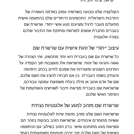
קראט, וציפוי זהב ורוד
הקולקציה שלנו טבועה בשורשיה עמוק באדמה העשירה של
התרבות הישראלית. התכשיטים הייחודיים שלנו בהתאמה אישית
מתעלים מעבר לרגיל ומציעים מגע אישי ייחודי. שרשרת שם
בעברים מחברת אנשים למורשת ומחזקת את החיבור שלכם
בצורה אלגנטית.
עיצוב ייחודי של זהות אישית עם שרשרת שם
כל שרשרת עם שם בעברית היא יותר מתכשיט, זוהי הצהרה של
גאווה וחגיגה של זהות. שרשראות אלו מעוצבות תוך הקפדה על
הפרטים הקטנים ומעוררות את שמכם לחיים בכתב היפהפה
והעתיק בשפה העברית. בין אם תבחרו להציג את השם שלכם,
שם של אדם אהוב או מילה בעלת משמעות עמוקה עבורכם,
שרשראות שם בעברית מציעות חיבור לשורשים והשתקפות של
הסיפור האישי שלכם.
שרשרת שם מזהב למגע של אלגנטיות נצחית
שרשראות השם שלנו מזהב מהוות עדות לאלגנטיות נצחית.
עשויות מחומרים איכותיים, שרשראות הזהב בוהקות בזוהר חם
ומציעות מגע מתוחכם ואישי. ברק הזהב בשילוב עם ההתאמה
האישית של השם שלכם יוצר יצירה מהממת ומשמעותית כאחד.