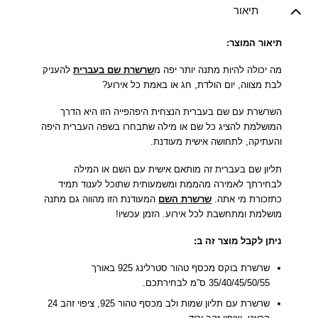
תיאור
תיאור המוצר:
מה יכולה להיות מתנה יותר יפה מ
שרשרת שם בעברית
להעניק
לבת מצווה, יום הולדת, חג או באמת כל אירוע?
השרשרת עם שם בעברית הנצחית היפהפייה הזו היא הדרך
המושלמת להציג כל שם או מילה שתבחרו בשפה העברית היפה
והעתיקה, לתחושה אישית מעודנת.
תליון שם בעברית זה מותאם אישית עם השם או המילה
לבחירתך לאמירה מהממת ומשמעותית שתוכל לענוד תמיד
כתזכורת מי אתה.
שרשרת השם
המעודנת הזו מהווה גם מתנה
מושלמת ומתחשבת לכל אירוע. הזמן עכשיו!
ניתן לקבל מוצר זה ב:
שרשרת בוקס מכסף טהור סטרלינג 925 באורך
35/40/45/50/55 ס”מ לבחירתכם.
שרשרת עם תליון שמות ולב מכסף טהור 925, ציפוי זהב 24