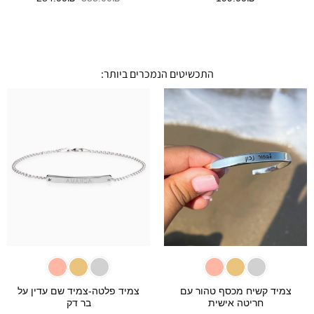
המקורי
הנוכחי
היה:
הוא:
284.00₪.
355.00₪.
התכשיטים הנמכרים ביותר:
צמיד קשיח מכסף טהור עם
צמיד פלטה-צמיד שם עדין על
חריטה אישית
בר דק